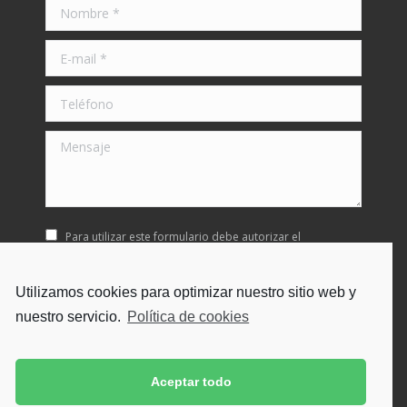
Nombre *
E-mail *
Teléfono
Mensaje
Para utilizar este formulario debe autorizar el
almacenamiento y manipulación de los datos que nos
proporcione.
Utilizamos cookies para optimizar nuestro sitio web y
nuestro servicio.
Política de cookies
Enviar
Aceptar todo
Contacte con nosotros