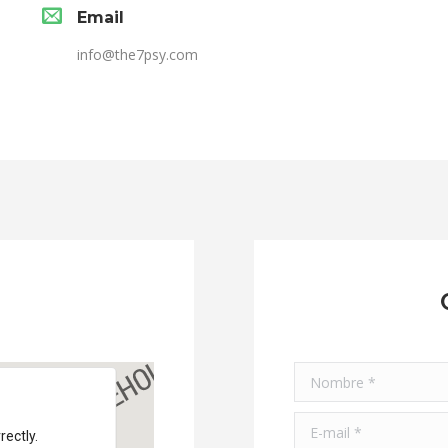
Email
info@the7psy.com
Nombre *
E-mail *
ectly.