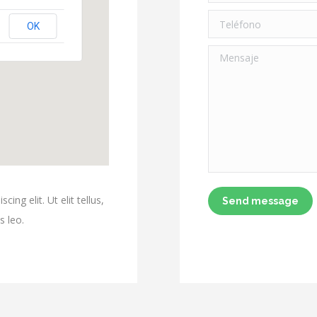
Teléfono
OK
Mensaje
ng elit. Ut elit tellus,
Send message
s leo.